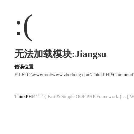
:(
无法加载模块:Jiangsu
错误位置
FILE: C:\wwwroot\www.zberbeng.com\ThinkPHP\Common\f
3.1.3
ThinkPHP
{ Fast & Simple OOP PHP Framework } -- 