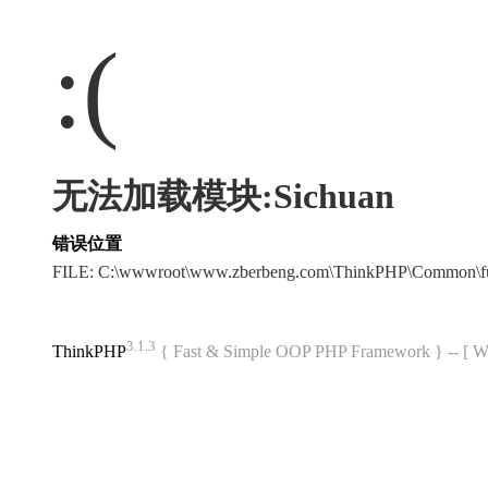
:(
无法加载模块:Sichuan
错误位置
FILE: C:\wwwroot\www.zberbeng.com\ThinkPHP\Common\f
3.1.3
ThinkPHP
{ Fast & Simple OOP PHP Framework } -- 