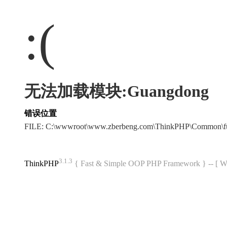
:(
无法加载模块:Guangdong
错误位置
FILE: C:\wwwroot\www.zberbeng.com\ThinkPHP\Common\f
3.1.3
ThinkPHP
{ Fast & Simple OOP PHP Framework } -- 