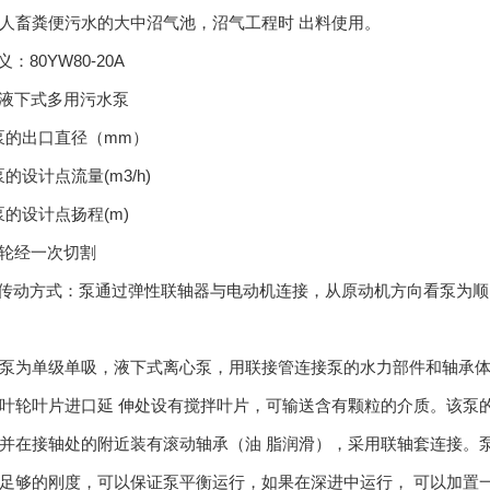
人畜粪便污水的大中沼气池，沼气工程时 出料使用。
义：80YW80-20A
液下式多用污水泵
的出口直径（mm）
的设计点流量(m3/h)
的设计点扬程(m)
轮经一次切割
传动方式：泵通过弹性联轴器与电动机连接，从原动机方向看泵为顺
为单级单吸，液下式离心泵，用联接管连接泵的水力部件和轴承体 
叶轮叶片进口延 伸处设有搅拌叶片，可输送含有颗粒的介质。该泵的液
并在接轴处的附近装有滚动轴承（油 脂润滑），采用联轴套连接。
足够的刚度，可以保证泵平衡运行，如果在深进中运行， 可以加置一