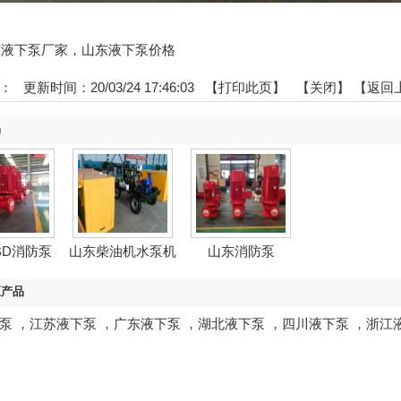
:山东液下泵厂家，山东液下泵价格
：
更新时间：20/03/24 17:46:03 【
打印此页
】 【
关闭
】
【返回
品
BD消防泵
山东柴油机水泵机
山东消防泵
组
区产品
泵
，
江苏液下泵
，
广东液下泵
，
湖北液下泵
，
四川液下泵
，
浙江