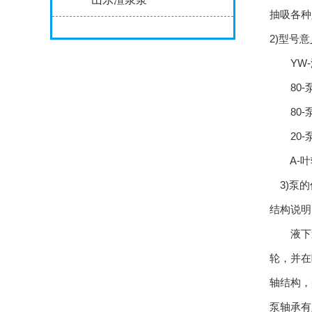
抽吸各种
2)型号意
YW-
80-泵
80-泵
20-泵
A-叶
3)泵的
结构说明
液下泵
轮，并在
轴结构，
泵轴承有